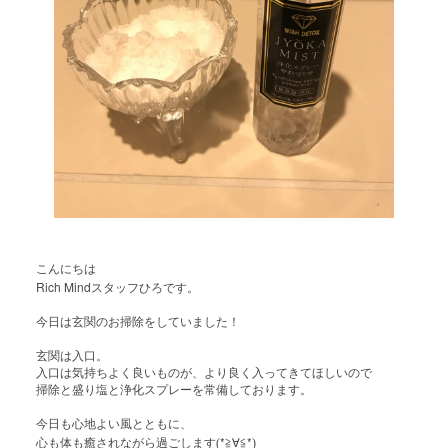
こんにちは
Rich Mind
スタッフひろです。
今日は玄関のお掃除をしていました！
玄関は入口。
入口は気持ちよく良いものが、より良く入ってきてほしいので
掃除と盛り塩と浄化スプレーを常備しております。
今日も心地よい風とともに、
*
*
心も体も癒されながら過ごします(
≧∀≦
)