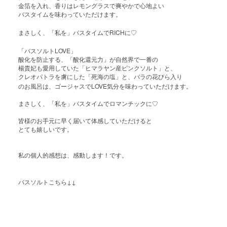
金箔を入れ、香りはレモングラスで爽やかで心地よい
バスタイムを味わっていただけます。
RICH
まさしく、「私を」バスタイムで
に♡
LOVE
「バスソルト
」
酸化を防止する、「酸化還元力」が自然界で一番の
楊貴妃も愛用していた「ヒマラヤン産ピンクソルト」と、
クレオパトラを虜にした「死海の塩」と、バラの花びら入り
LOVE
のお風呂は、ゴージャスで
気分を味わっていただけます。
まさしく、「私を」バスタイムでロマンチックに♡
皆様のお手元に早く届いて体感していただけると
とても嬉しいです。
私の個人的感想は、感動します！です。
バスソルト
↓↓
こちら