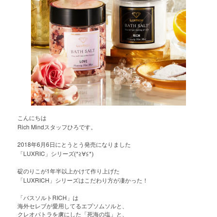
こんにちは
Rich Mind
スタッフひろです。
2018
6
6
年
月
日にとうとう発売になりました
LUXRIC
*
*
「
」シリーズ(
≧∀≦
)
1
碇のりこが
年半以上かけて作り上げた
LUXRICH
「
」シリーズはこだわり方が凄かった！
RICH
「バスソルト
」は
海外セレブが愛用してるエプソムソルと、
クレオパトラを虜にした「死海の塩」と、