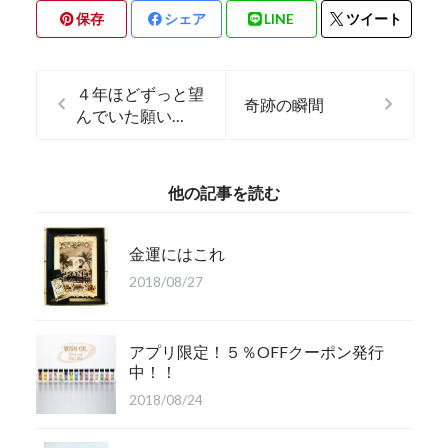
保存
シェア
LINE
ツイート
４年ほどずっと望
奇跡の瞬間
んでいた願い
が・・・
他の記事を読む
金運にはこれ
2018/08/27
アプリ限定！５％OFFクーポン発行
中！！
2018/08/24