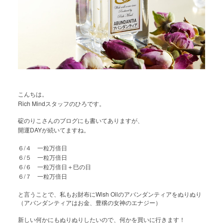
こんちは。
Rich Mind
スタッフのひろです。
碇のりこさんのブログにも書いてありますが、
DAY
開運
が続いてますね。
/
６
４ 一粒万倍日
/
６
５ 一粒万倍日
/
６
６ 一粒万倍日＋巳の日
/
６
７ 一粒万倍日
Wish Oil
と言うことで、私もお財布に
のアバンダンティアをぬりぬり
（アバンダンティアはお金、豊穣の女神のエナジー）
新しい何かにもぬりぬりしたいので、何かを買いに行きます！