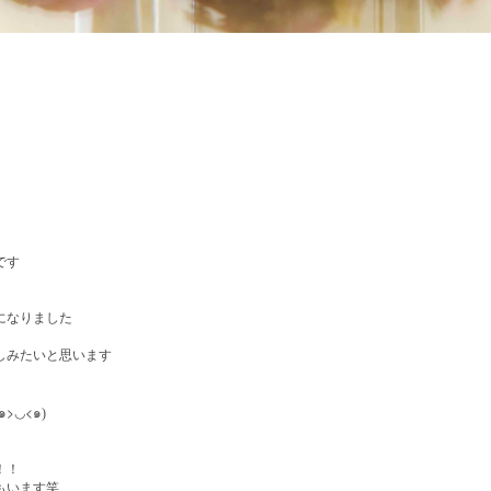
です
になりました
しみたいと思います
>
<
๑
◡
๑)
！！
もいます笑