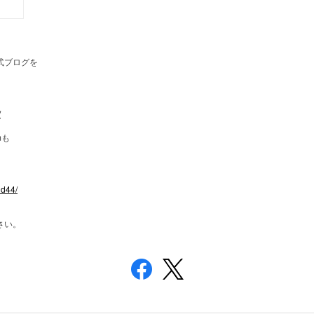
式ブログを
/
m
も
nd44/
さい。