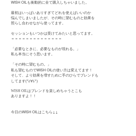
WISH OIL
も衝動的に全て購入しちゃいました。
最初はいっぱいありすぎてどれを使えばいいのか
悩んでしまいましたが、その時に望むものと効果を
照らし合わせながら使ってます。
セッションもいつかは受けてみたいと思ってます。
＝＝＝＝＝＝＝＝＝＝＝＝＝＝
「必要なときに、必要なものが現れる。」
私も本当にそう思います。
「その時に望むもの。」
WISH OIL
私も望むもので
の使い方は変えてます！
そして、より効果を増すために手のひらでブレンドも
*
*
してます(
≧∀≦
)
WISH OILはブレンドを楽しめちゃうとこも
ありますよ！！
WISH OIL
↓↓
今日の
はこちら